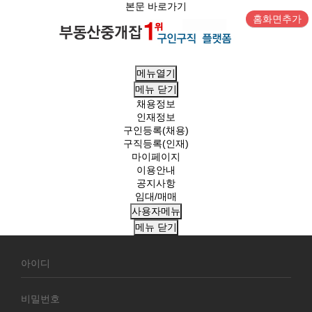
본문 바로가기
홈화면추가
메뉴열기
메뉴
닫기
채용정보
인재정보
구인등록(채용)
구직등록(인재)
마이페이지
이용안내
공지사항
임대/매매
사용자메뉴
메뉴
닫기
회
원
로
그
인