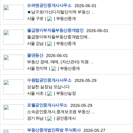
슈퍼맨공인중개사사무소
2026-06-01
★남구로/가산디지털단지역 부동산 소공/보조원 구합니다★
서울 구로
부동산중개
월급쟁이부자들부동산중개법인
2026-06-01
월급쟁이부자들부동산중개법인에서 소속 공인중개사를 모집합니다 :)
서울 강남
부동산중개
물댄동산
2026-06-01
부동산 경매, 매매, (자산관리) 직원 채용
서울 전지역
부동산중개
수원탑공인중개사사무소
2026-05-29
성실한 실장님 모십니다
서울 서초
부동산실장
포웰공인중개사사무소
2026-05-29
소속공인중개사,중개보조원 부둥산 실장님 모십니다.(특급대우 위치::감일지구(위례,송파부근))
경기 하남
공인중개사
부동산중개법인죽방 주식회사
2026-05-27