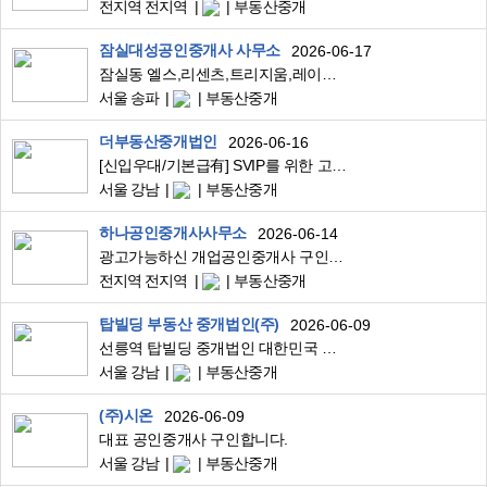
전지역 전지역
부동산중개
잠실대성공인중개사 사무소
2026-06-17
잠실동 엘스,리센츠,트리지움,레이트팰리스,잠실5단지 단지내부동산 아파트관련 중개 실장님 모셔요
서울 송파
부동산중개
더부동산중개법인
2026-06-16
[신입우대/기본급有] SVIP를 위한 고급주거 및 빌딩 중개파트 신입 모집
서울 강남
부동산중개
하나공인중개사사무소
2026-06-14
광고가능하신 개업공인중개사 구인합니다(비상주)
전지역 전지역
부동산중개
탑빌딩 부동산 중개법인(주)
2026-06-09
선릉역 탑빌딩 중개법인 대한민국 빌딩 시장을 함께 이끌어 갈 최고의 전문가를 모십니다. 빌딩중개사업부 2026 수시채용
서울 강남
부동산중개
(주)시온
2026-06-09
대표 공인중개사 구인합니다.
서울 강남
부동산중개