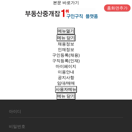
본문 바로가기
홈화면추가
메뉴열기
메뉴
닫기
채용정보
인재정보
구인등록(채용)
구직등록(인재)
마이페이지
이용안내
공지사항
임대/매매
사용자메뉴
메뉴
닫기
회
원
로
그
인