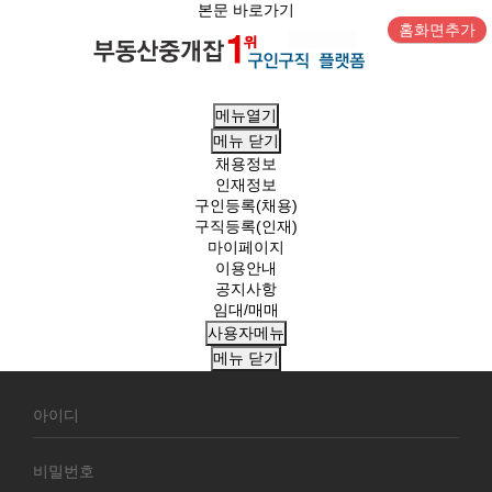
본문 바로가기
홈화면추가
메뉴열기
메뉴
닫기
채용정보
인재정보
구인등록(채용)
구직등록(인재)
마이페이지
이용안내
공지사항
임대/매매
사용자메뉴
메뉴
닫기
회
원
로
그
인